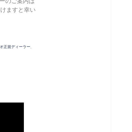
ナーのご案内は
だけますと幸い
オ正規ディーラー
,