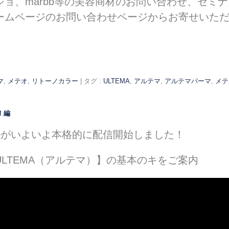
ョ、marbb等の美容商材のお問い合わせ、セミ
ームページのお問い合わせページからお寄せいた
マ
,
メテオ
,
リトーノカラー
|
タグ :
ULTEMA
,
アルテマ
,
アルテマパーマ
,
メテ
！編
ル
がいよいよ本格的に配信開始しました！
LTEMA（アルテマ）】の基本のキをご案内