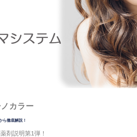
ーノカラー
キから徹底解説！
ル
薬剤説明第1弾！