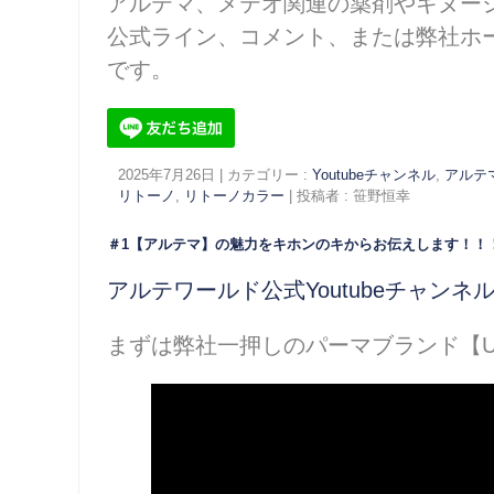
アルテマ、メテオ関連の薬剤やキヌージ
公式ライン、コメント、または弊社ホ
です。
2025年7月26日
|
カテゴリー :
Youtubeチャンネル
,
アルテ
リトーノ
,
リトーノカラー
|
投稿者 : 笹野恒幸
＃1【アルテマ】の魅力をキホンのキからお伝えします！！
アルテワールド公式Youtubeチャンネ
まずは弊社一押しのパーマブランド【U