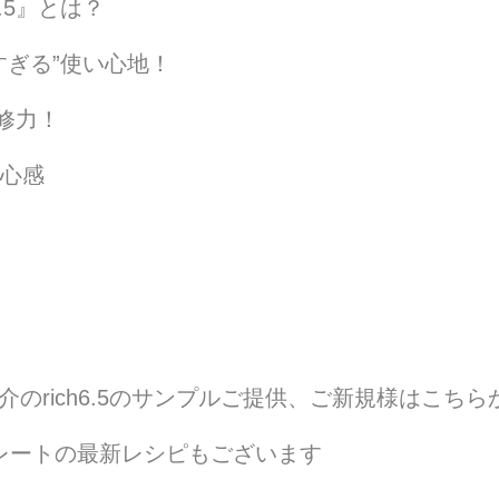
.5』とは？
よすぎる”使い心地！
修力！
安心感
のrich6.5のサンプルご提供、ご新規様はこちら
ストレートの最新レシピもございます