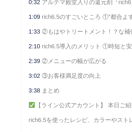
0:32
アルテマ殿堂入りの還元剤『rich6
1:09
rich6.5のすごいところ ①”都合
1:33
②もはやトリートメント！？な補
2:10
rich6.5導入のメリット ①時短と
2:39
②メニューの幅が広がる
3:02
③お客様満足度の向上
3:38
まとめ
【ライン公式アカウント】 本日ご紹介
rich6.5を使ったレシピ、カラーや