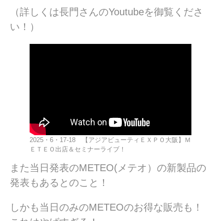
（詳しくは長門さんのYoutubeを御覧くださ
い！）
2025・6・17-18 【アジアビューティＥＸＰＯ大阪】Ｍ
ＥＴＥＯ出店＆セミナーライブ！
また当日発表のMETEO(メテオ）の新製品の
発表もあるとのこと！
しかも当日のみのMETEOのお得な販売も！