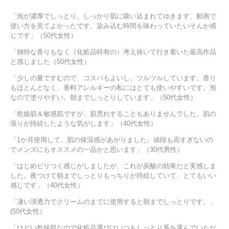
「泡が濃厚でしっとり、しっかり肌に吸い込まれてゆきます、動画で
使い方を見てよかったです。染み込む時間を味わっていたいそんか感
じです」（50代女性）
「独特な香りもなく（化粧品特有の）考え抜いて行き着いた最高作品
と感じました（50代女性）
「少しの量ですむので、コスパもよいし、ツルツルしています。香り
もほとんどなく、香料アレルギーの私にはとても使いやすいです。泡
なので塗りやすい。朝までしっとりしています」（50代女性）
「乾燥肌＆敏感肌ですが、肌荒れすることもありませんでした。肌の
張りが持続したような気がします」（40代女性）
「1か月使用して、肌の保湿感があがりました。値段も高すぎないの
でメンズにもオススメの一品かと思います」（30代男性）
「はじめピリつく感じがしましたが、これが炭酸の効果だと実感しま
した。夜つけて朝までしっとりもっちりが持続していて、とてもいい
感じです」（40代女性）
「凄い浸透力でクリームのまでに使用すると朝までしっとりです。」
(50代女性）
「ひどい乾燥肌なので化粧品選びはいつもしっとり系を選んでいただ