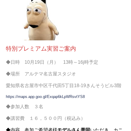
特別プレミアム実習ご案内
◆日時 10月19日（月） 13時～16j時予定
◆場所 アルテマ名古屋スタジオ
愛知県名古屋市中区千代田5丁目18-19きんそうビル3階
https://maps.app.goo.gl/Exqap6kLpWRsvtYS8
◆参加人数 ３名
◆講習費 １６，５００円（税込み）
◆内容 参加ご希望者様
モデルさん帯同
いただき、カニ