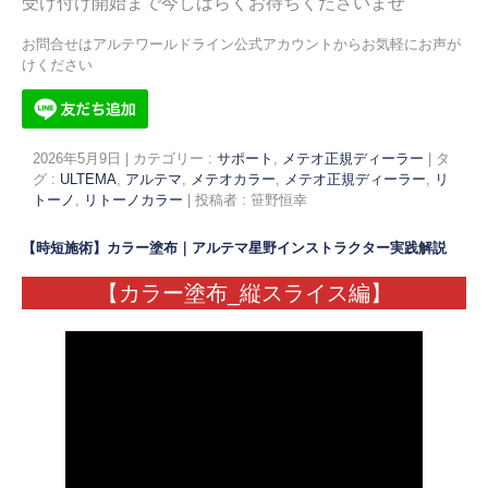
受け付け開始まで今しばらくお待ちくださいませ
お問合せはアルテワールドライン公式アカウントからお気軽にお声が
けください
2026年5月9日
|
カテゴリー :
サポート
,
メテオ正規ディーラー
|
タ
グ :
ULTEMA
,
アルテマ
,
メテオカラー
,
メテオ正規ディーラー
,
リ
トーノ
,
リトーノカラー
|
投稿者 : 笹野恒幸
【時短施術】カラー塗布｜アルテマ星野インストラクター実践解説
【カラー塗布_縦スライス編】