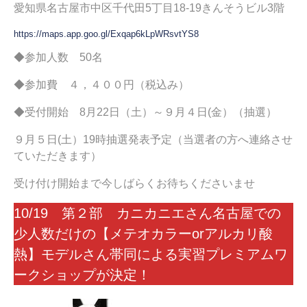
愛知県名古屋市中区千代田5丁目18-19きんそうビル3階
https://maps.app.goo.gl/Exqap6kLpWRsvtYS8
◆参加人数 50名
◆参加費 ４，４００円（税込み）
◆受付開始 8月22日（土）～９月４日(金）（抽選）
９月５日(土）19時抽選発表予定（当選者の方へ連絡させ
ていただきます）
受け付け開始まで今しばらくお待ちくださいませ
10/19 第２部 カニカニエさん名古屋での
少人数だけの【メテオカラーorアルカリ酸
熱】モデルさん帯同による実習プレミアムワ
ークショップが決定！