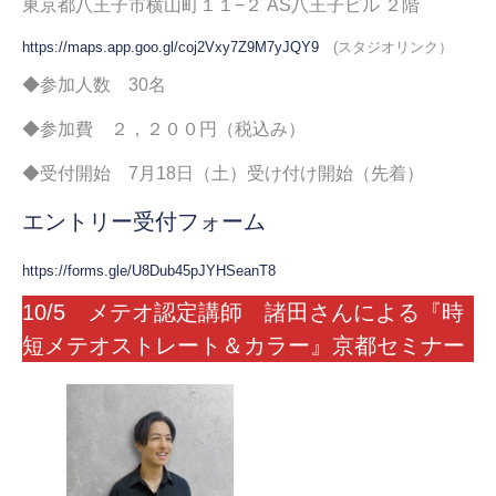
東京都八王子市横山町１１−２ AS八王子ビル ２階
https://maps.app.goo.gl/coj2Vxy7Z9M7yJQY9
(スタジオリンク）
◆参加人数 30名
◆参加費 ２，２００円（税込み）
◆受付開始 7月18日（土）受け付け開始（先着）
エントリー受付フォーム
https://forms.gle/U8Dub45pJYHSeanT8
10/5 メテオ認定講師 諸田さんによる『時
短メテオストレート＆カラー』京都セミナー