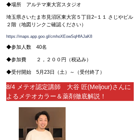
◆場所 アルテマ東大宮スタジオ
埼玉県さいたま市見沼区東大宮５丁目2−１１ さじやビル
２階（地図リンクご確認ください）
https://maps.app.goo.gl/cmhoXEowSqHfAJaK8
◆参加人数 40名
◆参加費 ２，２００円（税込み）
◆受付開始 5月23日（土）～（受付終了）
8/4 メテオ認定講師 大谷 匠(Meljour)さんに
よるメテオカラー＆薬剤徹底解説！