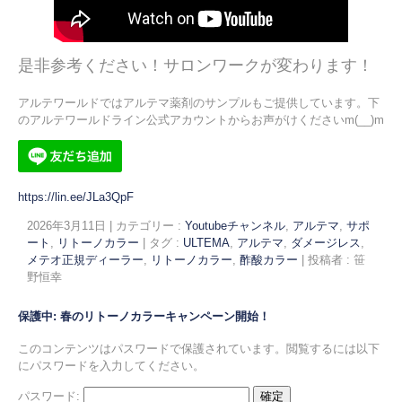
是非参考ください！サロンワークが変わります！
アルテワールドではアルテマ薬剤のサンプルもご提供しています。下
のアルテワールドライン公式アカウントからお声がけくださいm(__)m
https://lin.ee/JLa3QpF
2026年3月11日
|
カテゴリー :
Youtubeチャンネル
,
アルテマ
,
サポ
ート
,
リトーノカラー
|
タグ :
ULTEMA
,
アルテマ
,
ダメージレス
,
メテオ正規ディーラー
,
リトーノカラー
,
酢酸カラー
|
投稿者 : 笹
野恒幸
保護中: 春のリトーノカラーキャンペーン開始！
このコンテンツはパスワードで保護されています。閲覧するには以下
にパスワードを入力してください。
パスワード: