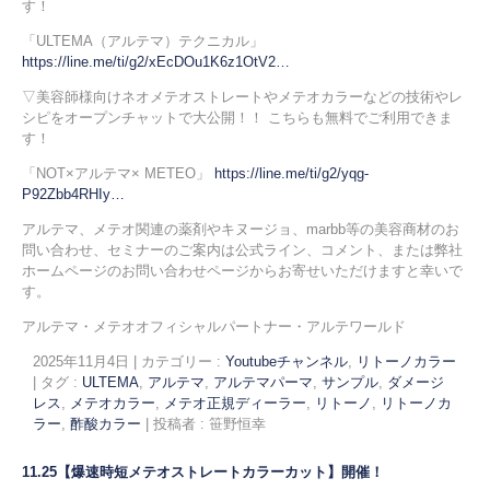
す！
「ULTEMA（アルテマ）テクニカル」
https://line.me/ti/g2/xEcDOu1K6z1OtV2…
▽美容師様向けネオメテオストレートやメテオカラーなどの技術やレ
シピをオープンチャットで大公開！！ こちらも無料でご利用できま
す！
「NOT×アルテマ× METEO」
https://line.me/ti/g2/yqg-
P92Zbb4RHIy…
アルテマ、メテオ関連の薬剤やキヌージョ、marbb等の美容商材のお
問い合わせ、セミナーのご案内は公式ライン、コメント、または弊社
ホームページのお問い合わせページからお寄せいただけますと幸いで
す。
アルテマ・メテオオフィシャルパートナー・アルテワールド
2025年11月4日
|
カテゴリー :
Youtubeチャンネル
,
リトーノカラー
|
タグ :
ULTEMA
,
アルテマ
,
アルテマパーマ
,
サンプル
,
ダメージ
レス
,
メテオカラー
,
メテオ正規ディーラー
,
リトーノ
,
リトーノカ
ラー
,
酢酸カラー
|
投稿者 : 笹野恒幸
11.25【爆速時短メテオストレートカラーカット】開催！