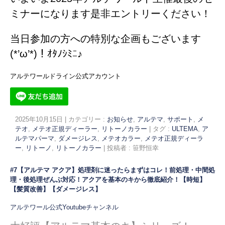
ミナーになります是非エントリーください！
当日参加の方への特別な企画もございます
(*’ω’*)！ｵﾀﾉｼﾐﾆ♪
アルテワールドライン公式アカウント
2025年10月15日
|
カテゴリー :
お知らせ
,
アルテマ
,
サポート
,
メ
テオ
,
メテオ正規ディーラー
,
リトーノカラー
|
タグ :
ULTEMA
,
ア
ルテマパーマ
,
ダメージレス
,
メテオカラー
,
メテオ正規ディーラ
ー
,
リトーノ
,
リトーノカラー
|
投稿者 : 笹野恒幸
#7【アルテマ アクア】処理剤に迷ったらまずはコレ！前処理・中間処
理・後処理ぜんぶ対応！アクアを基本のキから徹底紹介！【時短】
【髪質改善】【ダメージレス】
アルテワール公式Youtubeチャンネル