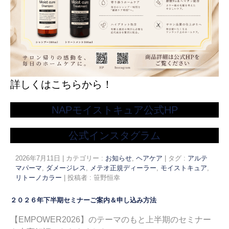
詳しくはこちらから！
NAPモイストキュア公式HP
公式インスタグラム
2026年7月11日
|
カテゴリー :
お知らせ
,
ヘアケア
|
タグ :
アルテ
マパーマ
,
ダメージレス
,
メテオ正規ディーラー
,
モイストキュア
,
リトーノカラー
|
投稿者 : 笹野恒幸
２０２６年下半期セミナーご案内＆申し込み方法
【EMPOWER2026】のテーマのもと上半期のセミナー