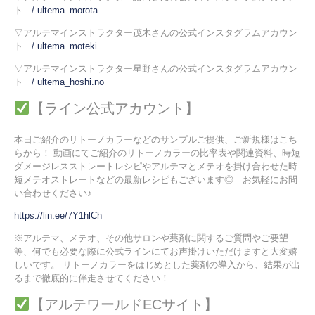
ト
/ ultema_morota
▽アルテマインストラクター茂木さんの公式インスタグラムアカウン
ト
/ ultema_moteki
▽アルテマインストラクター星野さんの公式インスタグラムアカウン
ト
/ ultema_hoshi.no
【ライン公式アカウント】
本日ご紹介のリトーノカラーなどのサンプルご提供、ご新規様はこち
らから！ 動画にてご紹介のリトーノカラーの比率表や関連資料、時短
ダメージレスストレートレシピやアルテマとメテオを掛け合わせた時
短メテオストレートなどの最新レシピもございます◎ お気軽にお問
い合わせください♪
https://lin.ee/7Y1hlCh
※アルテマ、メテオ、その他サロンや薬剤に関するご質問やご要望
等、何でも必要な際に公式ラインにてお声掛けいただけますと大変嬉
しいです。 リトーノカラーをはじめとした薬剤の導入から、結果が出
るまで徹底的に伴走させてください！
【アルテワールドECサイト】