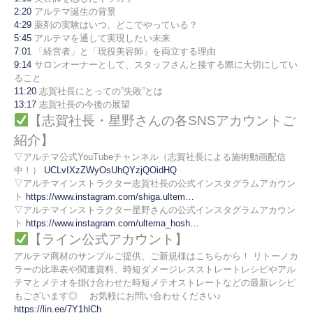
2:20
アルテマ誕生の背景
4:29
薬剤の実験はいつ、どこでやっている？
5:45
アルテマを通して実現したい未来
7:01
「経営者」と「現役美容師」を両立する理由
9:14
サロンオーナーとして、スタッフさんと接する際に大切にしてい
ること
11:20
志賀社長にとっての”失敗”とは
13:17
志賀社長の今後の展望
【志賀社長・星野さんの各SNSアカウントご
紹介】
▽アルテマ公式YouTubeチャンネル（志賀社長による施術動画配信
中！）
UCLvIXzZWyOsUhQYzjQOidHQ
▽アルテマインストラクター志賀社長の公式インスタグラムアカウン
ト
https://www.instagram.com/shiga.ultem…
▽アルテマインストラクター星野さんの公式インスタグラムアカウン
ト
https://www.instagram.com/ultema_hosh…
【ライン公式アカウント】
アルテマ商材のサンプルご提供、ご新規様はこちらから！ リトーノカ
ラーの比率表や関連資料、時短ダメージレスストレートレシピやアル
テマとメテオを掛け合わせた時短メテオストレートなどの最新レシピ
もございます◎ お気軽にお問い合わせください♪
https://lin.ee/7Y1hlCh