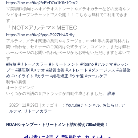
https://line.me/ti/g2/xEcDOu1K6z1OtV2…
▽美容師様向けネオメテオストレートやメテオカラーなどの技術やレ
シピをオープンチャットで大公開！！ こちらも無料でご利用できま
す！
「NOT×アルテマ× METEO」
https://line.me/ti/g2/yqg-P92Zbb4RHIy…
アルテマ、メテオ関連の薬剤やキヌージョ、marbb等の美容商材のお
問い合わせ、セミナーのご案内は公式ライン、コメント、または弊社
ホームページのお問い合わせページからお寄せいただけますと幸いで
す
#時短
#リトーノカラー
#トリートメント
#ritorno
#アルテマ
#シャン
プー
#処理剤
#メテオ
#髪質改善
#ストレート
#ダメージレス
#白髪染
め
#ハイライト
#カラー
#縮毛矯正
#ツヤ髪
#ホームケア
制作の裏側
オートダビング
いくつかの言語の音声トラックが自動生成されました。
詳細
2025年11月29日
|
カテゴリー :
Youtubeチャンネル
,
お知らせ
,
ア
ルテマ
,
リトーノカラー
NOAHシャンプー・トリートメント詰め替え700㎖発売！