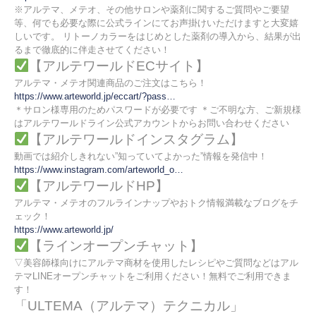
※アルテマ、メテオ、その他サロンや薬剤に関するご質問やご要望
等、何でも必要な際に公式ラインにてお声掛けいただけますと大変嬉
しいです。 リトーノカラーをはじめとした薬剤の導入から、結果が出
るまで徹底的に伴走させてください！
【アルテワールドECサイト】
アルテマ・メテオ関連商品のご注文はこちら！
https://www.arteworld.jp/eccart/?pass…
＊サロン様専用のためパスワードが必要です ＊ご不明な方、ご新規様
はアルテワールドライン公式アカウントからお問い合わせください
【アルテワールドインスタグラム】
動画では紹介しきれない”知っていてよかった”情報を発信中！
https://www.instagram.com/arteworld_o…
【アルテワールドHP】
アルテマ・メテオのフルラインナップやおトク情報満載なブログをチ
ェック！
https://www.arteworld.jp/
【ラインオープンチャット】
▽美容師様向けにアルテマ商材を使用したレシピやご質問などはアル
テマLINEオープンチャットをご利用ください！無料でご利用できま
す！
「ULTEMA（アルテマ）テクニカル」