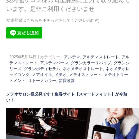
案内他サロン様の問題解決に全力で取り組んで
います。
是非ご利用くださいませ
友達登録はこちらをポチっとおしてくださいね(*‘∀‘)
2025年5月14日
|
カテゴリー :
アルテマ
,
アルテマストレート
,
アル
テマストレート
,
アルテマパーマ
,
グランカラーリバイブ
,
グランシ
リーズ
,
グランボディセラム
,
ネオメテオストレート
,
ネオメテオレ
ッドコンク
,
ノアオイル
,
メテオ
,
メテオストレート
,
メテオトリー
トメント
,
リトーノカラー
,
髪質改善
メテオサロン様必見です！集客サイト【スマートフィット】が今熱
い！