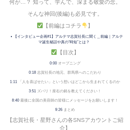
何が…？ 知って、学んで、深まる敬愛の念。
そんな神回(後編)も必見です。
【前編はコチラ
】
• 【インタビュー企画#1】アルテマ志賀社長に聞く＿前編｜アルテ
マ誕生秘話や真の“時短”とは？
【目次】
0:00
オープニング
0:18
志賀社長の地元、群馬県へのこだわり
1:11
「人を喜ばせたい」という想いはどこから生まれてくるのか
3:51
ズバリ！座右の銘を教えてください！
8:40
最後に全国の美容師の皆様にメッセージをお願いします！
9:26
まとめ
【志賀社長・星野さんの各SNSアカウントご紹
介】