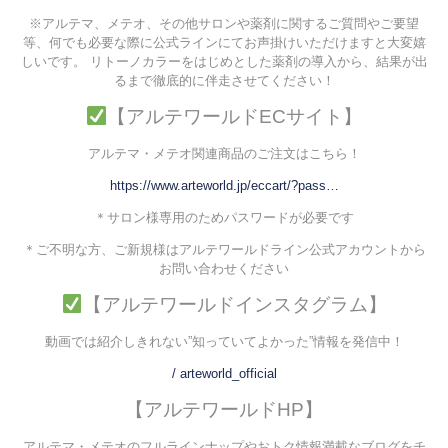
※アルテマ、メテオ、その他サロンや薬剤に関するご質問やご要望
等、何でも必要な際に公式ラインにてお声掛けいただけますと大変嬉
しいです。 リトーノカラーをはじめとした薬剤の導入から、結果が出
るまで徹底的に伴走させてください！
【アルテワールドECサイト】
アルテマ・メテオ関連商品のご注文はこちら！
https://www.arteworld.jp/eccart/?pass…
＊サロン様専用のためパスワードが必要です
＊ご不明な方、ご新規様はアルテワールドライン公式アカウントから
お問い合わせください
【アルテワールドインスタグラム】
動画では紹介しきれない”知っていてよかった”情報を発信中！
/ arteworld_official
【アルテワールドHP】
アルテマ・メテオのフルラインナップやおトク情報満載なブログをチ