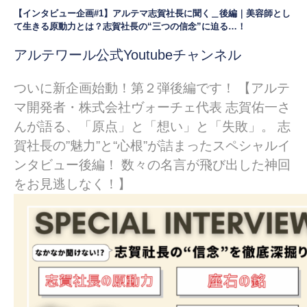
【インタビュー企画#1】アルテマ志賀社長に聞く＿後編｜美容師とし
て生きる原動力とは？志賀社長の“三つの信念”に迫る…！
アルテワール公式Youtubeチャンネル
ついに新企画始動！第２弾後編です！
【アルテ
マ開発者・株式会社ヴォーチェ代表 志賀佑一さ
んが語る、「原点」と「想い」と「失敗」。 志
賀社長の”魅力”と“心根”が詰まったスペシャルイ
ンタビュー後編！ 数々の名言が飛び出した神回
をお見逃しなく！】