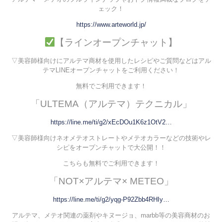
ェック！
https://www.arteworld.jp/
【ラインオープンチャット】
▽美容師様向けにアルテマ商材を使用したレシピやご質問などはアル
テマLINEオープンチャットをご利用ください！
無料でご利用できます！
「ULTEMA（アルテマ）テクニカル」
https://line.me/ti/g2/xEcDOu1K6z1OtV2…
▽美容師様向けネオメテオストレートやメテオカラーなどの技術やレ
シピをオープンチャットで大公開！！
こちらも無料でご利用できます！
「NOT×アルテマ× METEO」
https://line.me/ti/g2/yqg-P92Zbb4RHIy…
アルテマ、メテオ関連の薬剤やキヌージョ、marbb等の美容商材のお