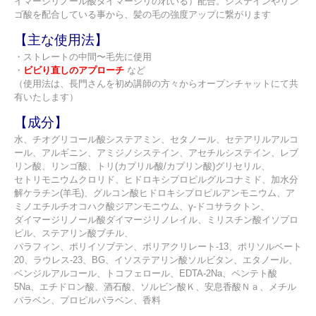
イマージリノール酸ダイマージリのれいる）配合。システインやリン
ゴ酸を配合している事から、髪の毛の強度アップに繋がります
【主な使用法】
・ストレートの中間〜毛先に使用
・
ビビり直しのアプローチ
など
（使用法は、長門さんを初め講師の方々からオープンチャットにて共
有いたします）
【成分】
水、チオグリコール酸システアミン、セタノール、セテアリルアルコ
ール、アルギニン、アミジノシステイン、アセチルシステイン、レブ
リン酸、リンゴ酸、トリ(カプリル酸/カプリン酸)グリセリル、
セトリモニウムクロリド、ヒドロキシプロピルグルコナミド、加水分
解ケラチン(羊毛)、グルコン酸ヒドロキシプロピルアンモニウム、ア
ミノエチルチオコハク酸ジアンモニウム、γ-ドコサラクトン、
ダイマージリノール酸ダイマージリノレイル、ミリスチン酸イソプロ
ピル、ステアリン酸ブチル、
パラフィン、ポリイソブテン、ポリアクリレート-13、ポリソルベート
20、ラウレス-23、BG、イソステアリン酸ソルビタン、エタノール、
ベンジルアルコール、トコフェロール、EDTA-2Na、ペンテト酸
5Na、エチドロン酸、酒石酸、ソルビン酸Ｋ、安息香酸Ｎａ、メチル
パラベン、プロピルパラベン、香料