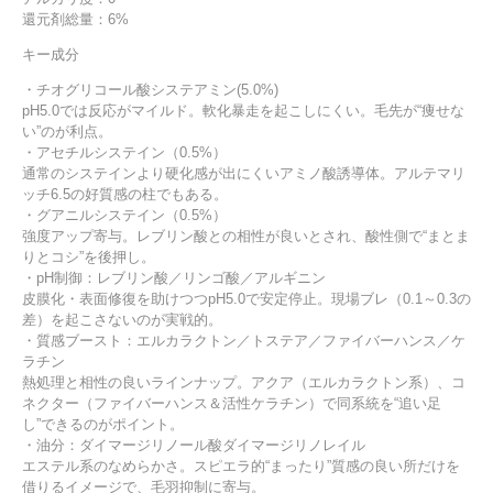
還元剤総量：6%
キー成分
・チオグリコール酸システアミン(5.0%)
pH5.0では反応がマイルド。軟化暴走を起こしにくい。毛先が“痩せな
い”のが利点。
・アセチルシステイン（0.5%）
通常のシステインより硬化感が出にくいアミノ酸誘導体。アルテマリ
ッチ6.5の好質感の柱でもある。
・グアニルシステイン（0.5%）
強度アップ寄与。レブリン酸との相性が良いとされ、酸性側で“まとま
りとコシ”を後押し。
・pH制御：レブリン酸／リンゴ酸／アルギニン
皮膜化・表面修復を助けつつpH5.0で安定停止。現場ブレ（0.1～0.3の
差）を起こさないのが実戦的。
・質感ブースト：エルカラクトン／トステア／ファイバーハンス／ケ
ラチン
熱処理と相性の良いラインナップ。アクア（エルカラクトン系）、コ
ネクター（ファイバーハンス＆活性ケラチン）で同系統を“追い足
し”できるのがポイント。
・油分：ダイマージリノール酸ダイマージリノレイル
エステル系のなめらかさ。スピエラ的“まったり”質感の良い所だけを
借りるイメージで、毛羽抑制に寄与。