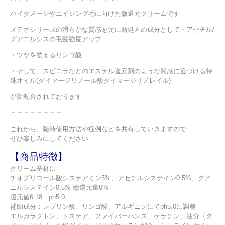
ハイダメージやエイジング毛に向けた微還元クリームです
メテオシリーズの滑らかな質感を元に新処方の成分として・アセチル/
グアニルシスの毛髪強度アップ
・ツヤを整えるリンゴ酸
・そして、スピエラなどのエステル還元剤のような質感に近づける特
殊オイル(ダイマージリノール酸ダイマージリノレイル)
が新配合されております
＝＝＝＝＝＝＝＝
これから、随時使用方法や症例などを共有していきますので
ぜひ楽しみにしてください
【商品特徴】
クリーム基材に
チオグリコール酸システアミン5%、アセチルシステイン0.5%、グア
ニルシステイン0.5% 総還元量6%
還元値6.18 ph5.0
補助成分：レブリン酸、リンゴ酸、アルギニンにてph5.0に調整
エルカラクトン、トステア、ファイバーハンス、ケラチン、油分（ダ