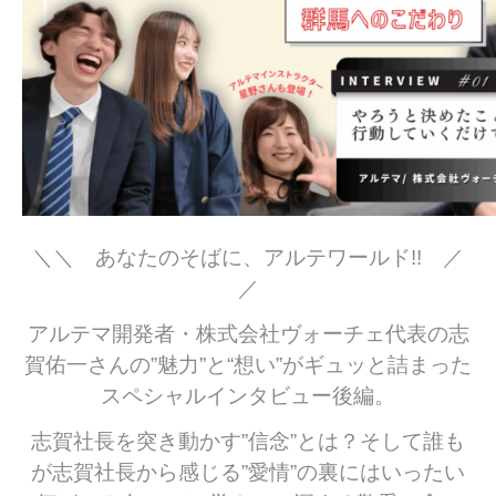
＼＼ あなたのそばに、アルテワールド!! ／
／
アルテマ開発者・株式会社ヴォーチェ代表の志
賀佑一さんの”魅力”と“想い”がギュッと詰まった
スペシャルインタビュー後編。
志賀社長を突き動かす”信念”とは？そして誰も
が志賀社長から感じる”愛情”の裏にはいったい