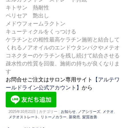
キトサン 熱耐性
ペリセア 艶出し
メドウフォームラクトン
キューティクルをくっつける
ケラチンとの相性最高ケラチン施術と結合して
くれるノアオイルのエンドウタンパクやメテオ
コネクターのケラチンを残し続けて結合させる
疎水性の性質を回復、
施術の持ちが良くなりま
す
お問合せご注文はサロン専用サイト
【アルテワ
ールドライン公式アカウント】
から
2025年10月21日
|
カテゴリー :
お知らせ
,
ノアシリーズ
,
メテオ
,
メテオストレート
,
リトーノカラー
,
新発売
,
髪質改善