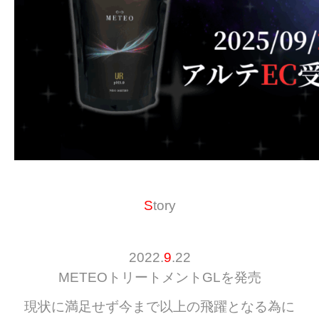
S
tory
2022.
9
.22
METEOトリートメントGLを発売
現状に満足せず今まで以上の飛躍となる為に