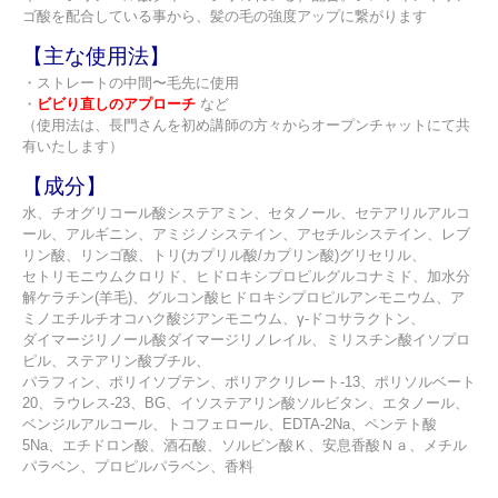
ゴ酸を配合している事から、髪の毛の強度アップに繋がります
【主な使用法】
・ストレートの中間〜毛先に使用
・
ビビり直しのアプローチ
など
（使用法は、長門さんを初め講師の方々からオープンチャットにて共
有いたします）
【成分】
水、チオグリコール酸システアミン、セタノール、セテアリルアルコ
ール、アルギニン、アミジノシステイン、アセチルシステイン、レブ
リン酸、リンゴ酸、トリ(カプリル酸/カプリン酸)グリセリル、
セトリモニウムクロリド、ヒドロキシプロピルグルコナミド、加水分
解ケラチン(羊毛)、グルコン酸ヒドロキシプロピルアンモニウム、ア
ミノエチルチオコハク酸ジアンモニウム、γ-ドコサラクトン、
ダイマージリノール酸ダイマージリノレイル、ミリスチン酸イソプロ
ピル、ステアリン酸ブチル、
パラフィン、ポリイソブテン、ポリアクリレート-13、ポリソルベート
20、ラウレス-23、BG、イソステアリン酸ソルビタン、エタノール、
ベンジルアルコール、トコフェロール、EDTA-2Na、ペンテト酸
5Na、エチドロン酸、酒石酸、ソルビン酸Ｋ、安息香酸Ｎａ、メチル
パラベン、プロピルパラベン、香料