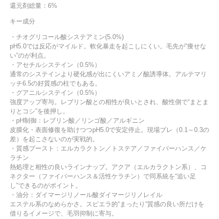
還元剤総量：6%
キー成分
・チオグリコール酸システアミン(5.0%)
pH5.0では反応がマイルド。軟化暴走を起こしにくい。毛先が“痩せな
い”のが利点。
・アセチルシステイン（0.5%）
通常のシステインより硬化感が出にくいアミノ酸誘導体。アルテマリ
ッチ6.5の好質感の柱でもある。
・グアニルシステイン（0.5%）
強度アップ寄与。レブリン酸との相性が良いとされ、酸性側で“まとま
りとコシ”を後押し。
・pH制御：レブリン酸／リンゴ酸／アルギニン
皮膜化・表面修復を助けつつpH5.0で安定停止。現場ブレ（0.1～0.3の
差）を起こさないのが実戦的。
・質感ブースト：エルカラクトン／トステア／ファイバーハンス／ケ
ラチン
熱処理と相性の良いラインナップ。アクア（エルカラクトン系）、コ
ネクター（ファイバーハンス＆活性ケラチン）で同系統を“追い足
し”できるのがポイント。
・油分：ダイマージリノール酸ダイマージリノレイル
エステル系のなめらかさ。スピエラ的“まったり”質感の良い所だけを
借りるイメージで、毛羽抑制に寄与。