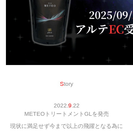
S
tory
2022.
9
.22
METEOトリートメントGLを発売
現状に満足せず今まで以上の飛躍となる為に