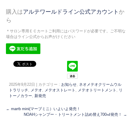
購入は
アルテワールドライン公式アカウント
か
ら
＊サロン専用ＥＣカートご利用にはパスワードが必要です。ご不明な
場合はライン公式からお声がけください
2025年9月22日
|
カテゴリー :
お知らせ
,
ネオメテオクリームウル
トラリッチ
,
メテオ
,
メテオストレート
,
メテオトリートメント
,
リ
トーノカラー
,
新発売
←
marrb mini(マーブミニ）いよいよ発売！
NOAHシャンプー・トリートメント詰め替え700㎖発売！
→