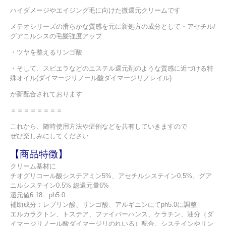
ハイダメージやエイジング毛に向けた微還元クリームです
メテオシリーズの滑らかな質感を元に新処方の成分として・アセチル/
グアニルシスの毛髪強度アップ
・ツヤを整えるリンゴ酸
・そして、スピエラなどのエステル還元剤のような質感に近づける特
殊オイル(ダイマージリノール酸ダイマージリノレイル)
が新配合されております
＝＝＝＝＝＝＝＝
これから、随時使用方法や症例などを共有していきますので
ぜひ楽しみにしてください
【商品特徴】
クリーム基材に
チオグリコール酸システアミン5%、アセチルシステイン0.5%、グア
ニルシステイン0.5% 総還元量6%
還元値6.18 ph5.0
補助成分：レブリン酸、リンゴ酸、アルギニンにてph5.0に調整
エルカラクトン、トステア、ファイバーハンス、ケラチン、油分（ダ
イマージリノール酸ダイマージリのれいる）配合。システインやリン