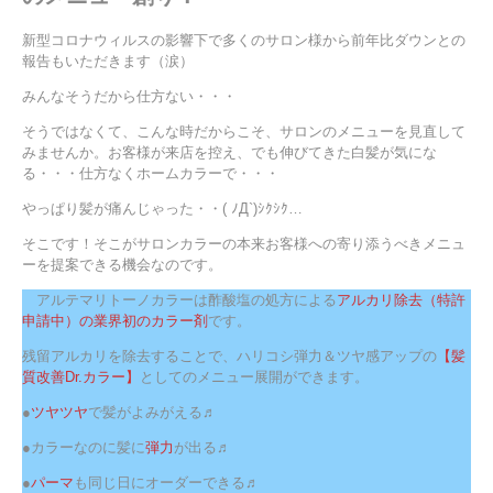
新型コロナウィルスの影響下で多くのサロン様から前年比ダウンとの
報告もいただきます（涙）
みんなそうだから仕方ない・・・
そうではなくて、こんな時だからこそ、サロンのメニューを見直して
みませんか。お客様が来店を控え、でも伸びてきた白髪が気にな
る・・・仕方なくホームカラーで・・・
やっぱり髪が痛んじゃった・・( ﾉД`)ｼｸｼｸ…
そこです！そこがサロンカラーの本来お客様への寄り添うべきメニュ
ーを提案できる機会なのです。
アルテマリトーノカラーは酢酸塩の処方による
アルカリ除去（特許
申請中）の業界初のカラー剤
です。
残留アルカリを除去することで、ハリコシ弾力＆ツヤ感アップの
【髪
質改善Dr.カラー】
としてのメニュー展開ができます。
●
ツヤツヤ
で髪がよみがえる♬
●カラーなのに髪に
弾力
が出る♬
●
パーマ
も同じ日にオーダーできる♬