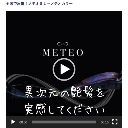
全国で反響！メテオＧＬ～メテオカラー
動
画
プ
レ
ー
ヤ
ー
00:00
00:15