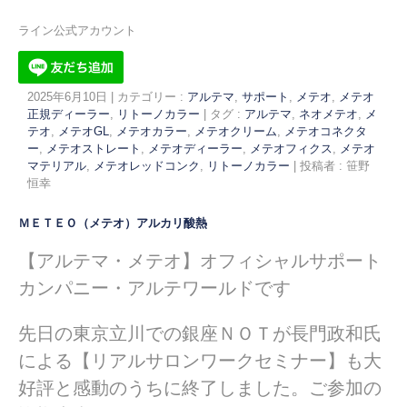
ライン公式アカウント
2025年6月10日
|
カテゴリー :
アルテマ
,
サポート
,
メテオ
,
メテオ
正規ディーラー
,
リトーノカラー
|
タグ :
アルテマ
,
ネオメテオ
,
メ
テオ
,
メテオGL
,
メテオカラー
,
メテオクリーム
,
メテオコネクタ
ー
,
メテオストレート
,
メテオディーラー
,
メテオフィクス
,
メテオ
マテリアル
,
メテオレッドコンク
,
リトーノカラー
|
投稿者 : 笹野
恒幸
ＭＥＴＥＯ（メテオ）アルカリ酸熱
【アルテマ・メテオ】オフィシャルサポート
カンパニー・アルテワールドです
先日の東京立川での銀座ＮＯＴが長門政和氏
による【リアルサロンワークセミナー】も大
好評と感動のうちに終了しました。ご参加の