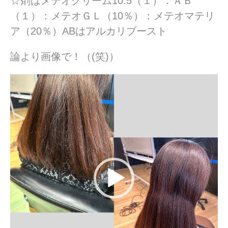
☆剤はメテオクリーム10.5（１）：ＡＢ
（１）：メテオＧＬ（10％）：メテオマテリ
ア（20％）ABはアルカリブースト
論より画像で！（(笑)）
動
画
プ
レ
ー
ヤ
ー