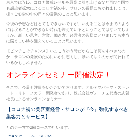
東京では7/15、コロナ警戒レベルを最高に引き上げるなど再び全国で
も感染者拡大によるコロナ禍の中、サロンの皆様におかれましては、
様々ご心労の中の日々の営業のことと思います。
今後の予想などはとてもできないですが、いえることは今までのよう
には戻ることができない時代を迎えているということではないでしょ
うか。新しい思考、営業、働き方。経営者の皆様にとりましても本当
に悩ましい時を迎えていることと思います。
【ピンチこそチャンス】いまこうゆう時だからこそ何をすべきなの
か、サロンの発展のためにいかに志向し、動いてゆくのかが問われて
いるかもしれません
オンラインセミナー開催決定！
そこで、今最も注目をいただいております。アルテマパーマ・ストレ
ート・リトーノカラー開発者であり、株式会社ヴォーチェ代表の志賀
社長によるオンラインセミナー
【コロナ禍の美容室経営・サロンが『今』強化するべき
集客力とサービス】
とのテーマで2回コースで行います。