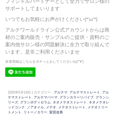
フィシャルパートナーとして全力でサロン様の
サポートしてまいります
いつでもお気軽にお声がけください(*’ω’*)
アルテワールドライン公式アカウントからは商
材のご案内販売・サンプルのご提供・資料のご
案内他サロン様の問題解決に全力で取り組んで
います。
是非ご利用くださいませ
友達登録はこちらをポチっとおしてくださいね(*‘∀‘)
2025年5月14日
|
カテゴリー :
アルテマ
,
アルテマストレート
,
アル
テマストレート
,
アルテマパーマ
,
グランカラーリバイブ
,
グランシ
リーズ
,
グランボディセラム
,
ネオメテオストレート
,
ネオメテオレ
ッドコンク
,
ノアオイル
,
メテオ
,
メテオストレート
,
メテオトリー
トメント
,
リトーノカラー
,
髪質改善