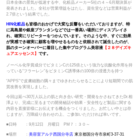
日本全体の景気が低迷する中、化粧品メーカー5社の４～6月期決算が
発表されました。全社が営業増益をはたし、資生堂などは営業利益が
2.7倍という結果でした。
HIN化粧品
も皆様のおかげで大変な反響をいただいておりますが、特
に高島屋や銀座プランタンなどでは一番高い場所にディスプレイさ
れ、確実にリピーターをつかんでいます。そのような中、すぐに効果
が実感でき確実に顧客を増やせるものをと依頼されて誕生したのが、
肌のターンオーバーに着目した集中プログラム美容液
【２８デイズキ
ュアエッセンス】
です。
ノーベル化学賞成分でビタミンCの125倍という強力な抗酸化作用を持
っている“フラーレン”をビタミンC誘導体の100倍の浸透力を持つ
“APPS”で皮膚細胞の隅々までゆきわたらせることにより短期間での肌
質改善を実現しました。
今回は延べ30万人以上の肌と向き合い研究・開発をかさねてきたDr.相
澤より、完成に至るまでの開発秘話や効果・安全性など製品に関する
内容を直接皆様にお伝えする機会をつくりました。お忙しい中とは存
じますが、万障繰り合わせの上、ご参加いただければ幸いです。
■日時 ：9月12日 月曜日 PM７：３０～
■場所 ：
美容室アルテ西国分寺店
東京都国分寺市泉町3-37-31