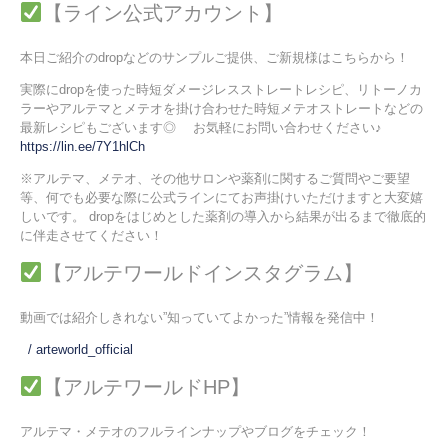
【ライン公式アカウント】
本日ご紹介のdropなどのサンプルご提供、ご新規様はこちらから！
実際にdropを使った時短ダメージレスストレートレシピ、リトーノカ
ラーやアルテマとメテオを掛け合わせた時短メテオストレートなどの
最新レシピもございます◎ お気軽にお問い合わせください♪
https://lin.ee/7Y1hlCh
※アルテマ、メテオ、その他サロンや薬剤に関するご質問やご要望
等、何でも必要な際に公式ラインにてお声掛けいただけますと大変嬉
しいです。 dropをはじめとした薬剤の導入から結果が出るまで徹底的
に伴走させてください！
【アルテワールドインスタグラム】
動画では紹介しきれない”知っていてよかった”情報を発信中！
/ arteworld_official
【アルテワールドHP】
アルテマ・メテオのフルラインナップやブログをチェック！