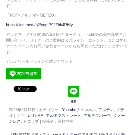
す！
「NOT×アルテマ× METEO」
https://line.me/ti/g2/yqg-P92Zbb4RHIy…
アルテマ、メテオ関連の薬剤やキヌージョ、marbb等の美容商材のお
問い合わせ、セミナーのご案内は公式ライン、コメント、または弊社
ホームページのお問い合わせページからお寄せいただけますと幸いで
す。
アルテワールドライン公式アカウント
2025年9月11日
|
カテゴリー :
Youtubeチャンネル
,
アルテマ
,
メテ
オ
|
タグ :
ULTEMA
,
アルテマストレート
,
アルテマパーマ
,
ダメー
ジレス
,
ドロップ
|
投稿者 : 笹野恒幸
←
諸田式時短メテオストレート＆カラー＠アルテマ大阪スタジオ開