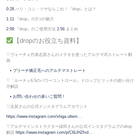
0:28
ハリ・コシ・ツヤならこれ！『drop』とは？
1:11
『drop』の3つの魅力
2:09
『drop』のご使用方法
2:56
まとめ
【dropのお役立ち資料】
▽ヴォーチェ代表志賀さんのメテオを使ったアルテマ式ストレート動
画
• ブリーチ矯正毛へのアルテマストレート
▽「ルーチェ6.5のパワーコントロール」ドロップとリッチの使い分け
方解説
• お問い合わせの多いご質問！
▽志賀さんの公式インスタグラムアカウント
https://www.instagram.com/shiga.ultem…
▽アルテマインストラクター諸田さんの公式インスタグラムでのdrop
解説
https://www.instagram.com/p/C6LlHZfvd…