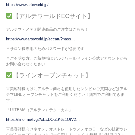
https://www.arteworld.jp/
【アルテワールドECサイト】
アルテマ・メテオ関連商品のご注文はこちら！
https://www.arteworld.jp/eccart/?pass…
＊サロン様専用のためパスワードが必要です
＊ご不明な方、ご新規様はアルテワールドライン公式アカウントから
お問い合わせください
【ラインオープンチャット】
▽美容師様向けにアルテマ商材を使用したレシピやご質問などはアル
テマLINEオープンチャットをご利用ください！無料でご利用できま
す！
「ULTEMA（アルテマ）テクニカル」
https://line.me/ti/g2/xEcDOu1K6z1OtV2…
▽美容師様向けネオメテオストレートやメテオカラーなどの技術やレ
シピをオープンチャットで大公開！！ こちらも無料でご利用できま