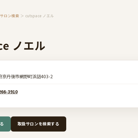
扱サロン検索
＞ cutspace ノエル
ace ノエル
府京丹後市網野町浜詰403-2
266-3910
る
取扱サロンを検索する