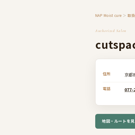
NAP Moist cure
＞
取
Authorized Salon
cutsp
住所
京都
電話
077-
地図・ルートを見