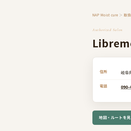
NAP Moist cure
＞
取
Authorized Salon
Librem
住所
岐阜
電話
090-
地図・ルートを見