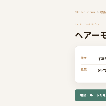
NAP Moist cure
＞
取
Authorized Salon
ヘアーモ
住所
千葉
電話
04-7
地図・ルートを見