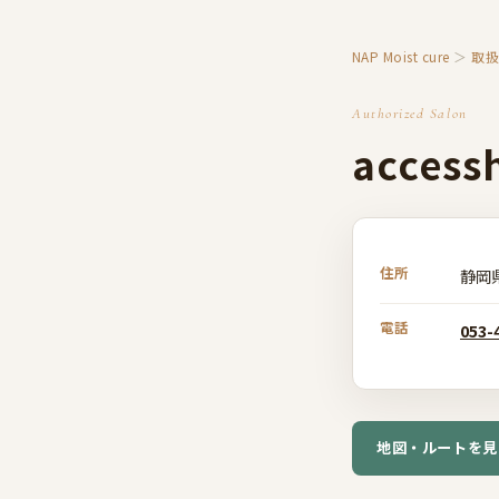
NAP Moist cure
＞
取
Authorized Salon
access
住所
静岡
電話
053-
地図・ルートを見