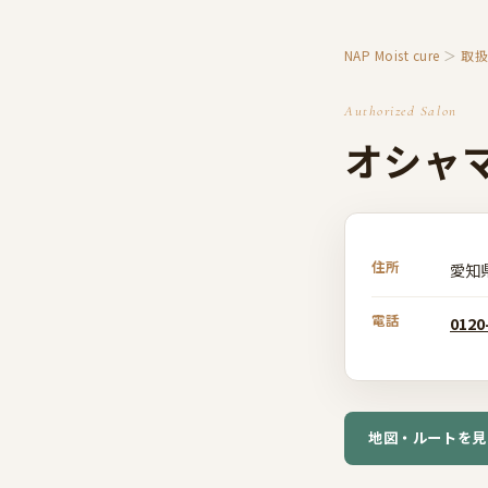
NAP Moist cure
＞
取
Authorized Salon
オシャ
住所
愛知
電話
0120
地図・ルートを見